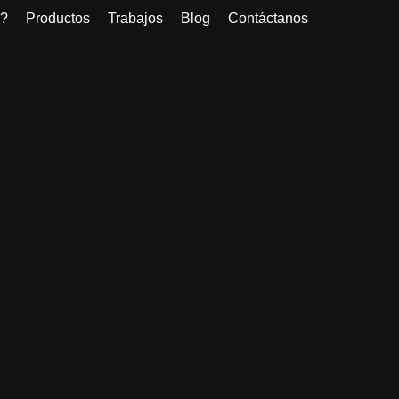
?
Productos
Trabajos
Blog
Contáctanos